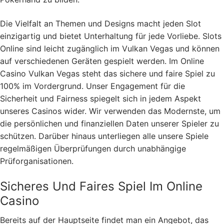
Die Vielfalt an Themen und Designs macht jeden Slot
einzigartig und bietet Unterhaltung für jede Vorliebe. Slots
Online sind leicht zugänglich im Vulkan Vegas und können
auf verschiedenen Geräten gespielt werden. Im Online
Casino Vulkan Vegas steht das sichere und faire Spiel zu
100% im Vordergrund. Unser Engagement für die
Sicherheit und Fairness spiegelt sich in jedem Aspekt
unseres Casinos wider. Wir verwenden das Modernste, um
die persönlichen und finanziellen Daten unserer Spieler zu
schützen. Darüber hinaus unterliegen alle unsere Spiele
regelmäßigen Überprüfungen durch unabhängige
Prüforganisationen.
Sicheres Und Faires Spiel Im Online
Casino
Bereits auf der Hauptseite findet man ein Angebot, das