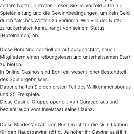
andere Nutzer antreten. Lesen Sie im Vorfeld bitte die
Spielanleitung und die Gewinnbedingungen, um kein Geld
durch falsches Wetten zu verlieren. Wie viel der Nutzer
zurückerhalten kann, hängt von seinem Status
(Hotelnamen) ab.
Diese Boni sind speziell darauf ausgerichtet, neuen
Mitgliedern einen reibungslosen und unterhaltsamen Start
zu bieten.
In Online-Casinos sind Boni ein wesentlicher Bestandteil
des Spielergebnisses.
Dabei erhalten Sie den ersten Teil des Willkommensbonus
und 25 Freispiele.
Diese Casino-Gruppe operiert von Curacao aus und
bezieht auch vom Inselstaat seine Lizenz.
Diese Mindestanzahl von Runden ist für die Qualifikation
für den Hauptgewinn nötig. Je höher Ihr Gewinn ausfällt,