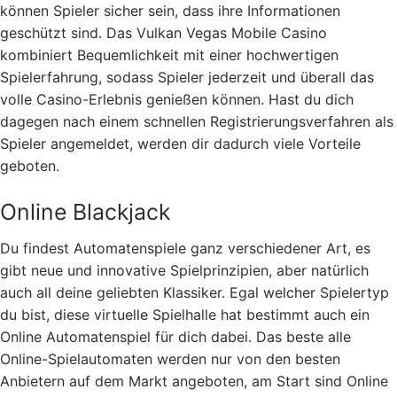
können Spieler sicher sein, dass ihre Informationen
geschützt sind. Das Vulkan Vegas Mobile Casino
kombiniert Bequemlichkeit mit einer hochwertigen
Spielerfahrung, sodass Spieler jederzeit und überall das
volle Casino-Erlebnis genießen können. Hast du dich
dagegen nach einem schnellen Registrierungsverfahren als
Spieler angemeldet, werden dir dadurch viele Vorteile
geboten.
Online Blackjack
Du findest Automatenspiele ganz verschiedener Art, es
gibt neue und innovative Spielprinzipien, aber natürlich
auch all deine geliebten Klassiker. Egal welcher Spielertyp
du bist, diese virtuelle Spielhalle hat bestimmt auch ein
Online Automatenspiel für dich dabei. Das beste alle
Online-Spielautomaten werden nur von den besten
Anbietern auf dem Markt angeboten, am Start sind Online