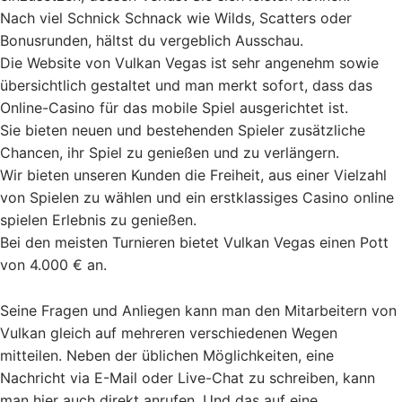
Nach viel Schnick Schnack wie Wilds, Scatters oder
Bonusrunden, hältst du vergeblich Ausschau.
Die Website von Vulkan Vegas ist sehr angenehm sowie
übersichtlich gestaltet und man merkt sofort, dass das
Online-Casino für das mobile Spiel ausgerichtet ist.
Sie bieten neuen und bestehenden Spieler zusätzliche
Chancen, ihr Spiel zu genießen und zu verlängern.
Wir bieten unseren Kunden die Freiheit, aus einer Vielzahl
von Spielen zu wählen und ein erstklassiges Casino online
spielen Erlebnis zu genießen.
Bei den meisten Turnieren bietet Vulkan Vegas einen Pott
von 4.000 € an.
Seine Fragen und Anliegen kann man den Mitarbeitern von
Vulkan gleich auf mehreren verschiedenen Wegen
mitteilen. Neben der üblichen Möglichkeiten, eine
Nachricht via E-Mail oder Live-Chat zu schreiben, kann
man hier auch direkt anrufen. Und das auf eine