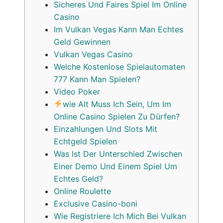
Sicheres Und Faires Spiel Im Online
Casino
Im Vulkan Vegas Kann Man Echtes
Geld Gewinnen
Vulkan Vegas Casino
Welche Kostenlose Spielautomaten
777 Kann Man Spielen?
Video Poker
wie Alt Muss Ich Sein, Um Im
Online Casino Spielen Zu Dürfen?
Einzahlungen Und Slots Mit
Echtgeld Spielen
Was Ist Der Unterschied Zwischen
Einer Demo Und Einem Spiel Um
Echtes Geld?
Online Roulette
Exclusive Casino-boni
Wie Registriere Ich Mich Bei Vulkan