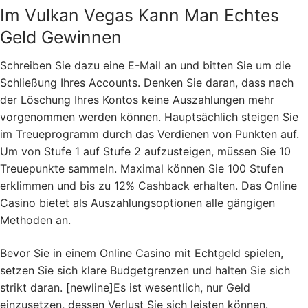
Im Vulkan Vegas Kann Man Echtes
Geld Gewinnen
Schreiben Sie dazu eine E-Mail an und bitten Sie um die
Schließung Ihres Accounts. Denken Sie daran, dass nach
der Löschung Ihres Kontos keine Auszahlungen mehr
vorgenommen werden können. Hauptsächlich steigen Sie
im Treueprogramm durch das Verdienen von Punkten auf.
Um von Stufe 1 auf Stufe 2 aufzusteigen, müssen Sie 10
Treuepunkte sammeln. Maximal können Sie 100 Stufen
erklimmen und bis zu 12% Cashback erhalten. Das Online
Casino bietet als Auszahlungsoptionen alle gängigen
Methoden an.
Bevor Sie in einem Online Casino mit Echtgeld spielen,
setzen Sie sich klare Budgetgrenzen und halten Sie sich
strikt daran. [newline]Es ist wesentlich, nur Geld
einzusetzen, dessen Verlust Sie sich leisten können.