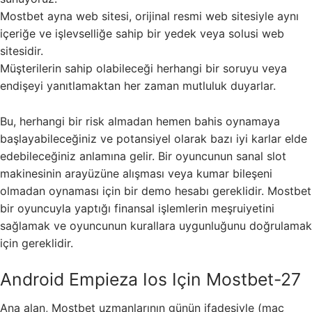
Mostbet ayna web sitesi, orijinal resmi web sitesiyle aynı
içeriğe ve işlevselliğe sahip bir yedek veya solusi web
sitesidir.
Müşterilerin sahip olabileceği herhangi bir soruyu veya
endişeyi yanıtlamaktan her zaman mutluluk duyarlar.
Bu, herhangi bir risk almadan hemen bahis oynamaya
başlayabileceğiniz ve potansiyel olarak bazı iyi karlar elde
edebileceğiniz anlamına gelir. Bir oyuncunun sanal slot
makinesinin arayüzüne alışması veya kumar bileşeni
olmadan oynaması için bir demo hesabı gereklidir. Mostbet
bir oyuncuyla yaptığı finansal işlemlerin meşruiyetini
sağlamak ve oyuncunun kurallara uygunluğunu doğrulamak
için gereklidir.
Android Empieza Ios Için Mostbet-27
Ana alan, Mostbet uzmanlarının günün ifadesiyle (maç