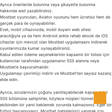
Ayrıca önerilerde bulunma veya şikayette bulunma
hakkında weil yazabilirsiniz.
Mostbet oyuncuları, Aviator oyununu hem ücretsiz hem de
gerçek para ile oynayabilirler.
Evet, mobil cihazınızda, mobil duyarlı web sitesi
aracılığıyla ya da hem Android ankle rehab ebook de iOS
cihazlar için mevcut olan Mostbet uygulamasını indirerek
oyunlarımızda kumar oynayabilirsiniz.
Kabul edilen ödeme seçeneklerinin kapsamlı bir listesi için
kullanıcılar tarafından uygulamanın SSS alanına veya
Mostbet’e başvurulmalıdır.
Uygulamayı çevrimiçi indirin ve Mostbet’ten sayısız kazanç
elde edin.
Ayrıca, sorularınızın çoğunu yanıtlayabilecek kapsamlı bir
SSS bölümüne sahiptirler, böylece müşteri hizmetleri
ekibinden bir yanıt beklemek zorunda kalmazsınız. Eğer bir
futbol hayranıysanız, Mostbet bahislerinizi yapmak için