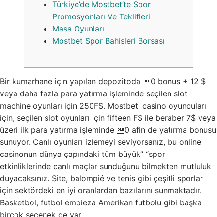
Türkiye’de Mostbet’te Spor
Promosyonları Ve Teklifleri
Masa Oyunları
Mostbet Spor Bahisleri Borsası
Bir kumarhane için yapılan depozitoda 0 bonus + 12 $
veya daha fazla para yatırma işleminde seçilen slot
machine oyunları için 250FS. Mostbet, casino oyuncuları
için, seçilen slot oyunları için fifteen FS ile beraber 7$ veya
üzeri ilk para yatırma işleminde 0 afin de yatırma bonusu
sunuyor. Canlı oyunları izlemeyi seviyorsanız, bu online
casinonun dünya çapındaki tüm büyük” “spor
etkinliklerinde canlı maçlar sunduğunu bilmekten mutluluk
duyacaksınız. Site, balompié ve tenis gibi çeşitli sporlar
için sektördeki en iyi oranlardan bazılarını sunmaktadır.
Basketbol, futbol empieza Amerikan futbolu gibi başka
birçok seçenek de var.