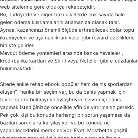
web sitelerine göre oldukça rekabetçidir.
Bu, Türkiye’de ve diğer bazı ülkelerde çok sayıda hale
gelen ödeme kısıtlamalarını atlamanıza olanak tanır.
Ayrıca, kazancınızı önemli ölçüde artırabilecek dolar topu
ikramiyeleri ve aşamalı ikramiyeler gibi reward özelliklerle
birlikte gelirler.
Mevcut ödeme yöntemleri arasında banka havaleleri,
kredi/banka kartları ve Skrill veya Neteller gibi e-cüzdanlar
bulunmaktadır.
Sitede ankle rehab ebook popüler hem de niş sporlardan
oluşan” “harika bir seçim var, bu da bahis yapmak için
favori sporu bulmayı kolaylaştırıyor. Çevrimiçi bahis
yapmak istediğinizde öncelikle afin de yatırmanız gerekir.
Pek çok kişi bu konuda herhangi bir sorun yaşamasa da
bazıları sorunlarla karşılaşıyor ve bu konuda ne
yapabileceklerini merak ediyor. Evet, Mostbet’te çeşitli