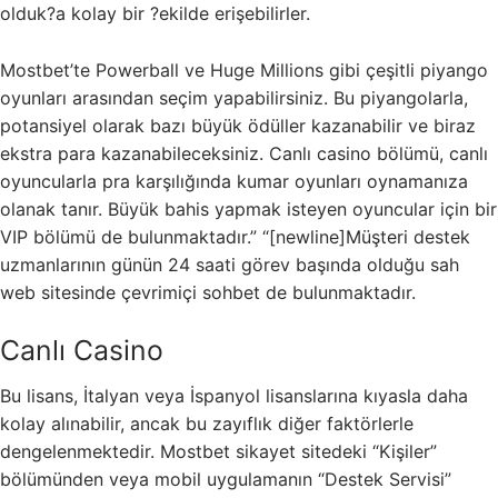
olduk?a kolay bir ?ekilde erişebilirler.
Mostbet’te Powerball ve Huge Millions gibi çeşitli piyango
oyunları arasından seçim yapabilirsiniz. Bu piyangolarla,
potansiyel olarak bazı büyük ödüller kazanabilir ve biraz
ekstra para kazanabileceksiniz. Canlı casino bölümü, canlı
oyuncularla pra karşılığında kumar oyunları oynamanıza
olanak tanır. Büyük bahis yapmak isteyen oyuncular için bir
VIP bölümü de bulunmaktadır.” “[newline]Müşteri destek
uzmanlarının günün 24 saati görev başında olduğu sah
web sitesinde çevrimiçi sohbet de bulunmaktadır.
Canlı Casino
Bu lisans, İtalyan veya İspanyol lisanslarına kıyasla daha
kolay alınabilir, ancak bu zayıflık diğer faktörlerle
dengelenmektedir. Mostbet sikayet sitedeki “Kişiler”
bölümünden veya mobil uygulamanın “Destek Servisi”