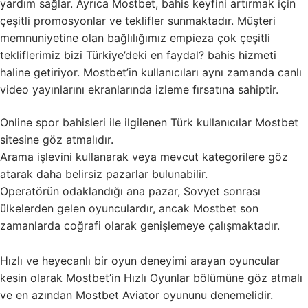
yardım sağlar. Ayrıca Mostbet, bahis keyfini artırmak için
çeşitli promosyonlar ve teklifler sunmaktadır. Müşteri
memnuniyetine olan bağlılığımız empieza çok çeşitli
tekliflerimiz bizi Türkiye’deki en faydal? bahis hizmeti
haline getiriyor. Mostbet’in kullanıcıları aynı zamanda canlı
video yayınlarını ekranlarında izleme fırsatına sahiptir.
Online spor bahisleri ile ilgilenen Türk kullanıcılar Mostbet
sitesine göz atmalıdır.
Arama işlevini kullanarak veya mevcut kategorilere göz
atarak daha belirsiz pazarlar bulunabilir.
Operatörün odaklandığı ana pazar, Sovyet sonrası
ülkelerden gelen oyunculardır, ancak Mostbet son
zamanlarda coğrafi olarak genişlemeye çalışmaktadır.
Hızlı ve heyecanlı bir oyun deneyimi arayan oyuncular
kesin olarak Mostbet’in Hızlı Oyunlar bölümüne göz atmalı
ve en azından Mostbet Aviator oyununu denemelidir.