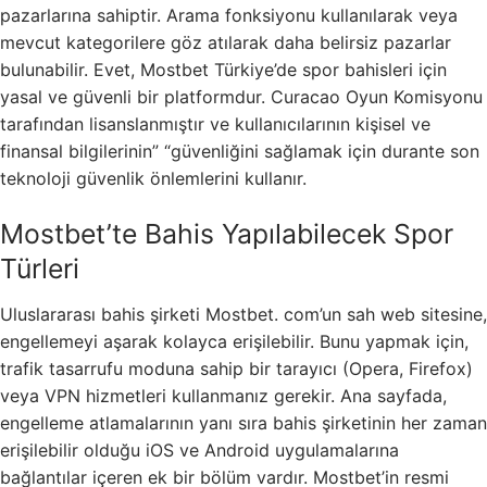
pazarlarına sahiptir. Arama fonksiyonu kullanılarak veya
mevcut kategorilere göz atılarak daha belirsiz pazarlar
bulunabilir. Evet, Mostbet Türkiye’de spor bahisleri için
yasal ve güvenli bir platformdur. Curacao Oyun Komisyonu
tarafından lisanslanmıştır ve kullanıcılarının kişisel ve
finansal bilgilerinin” “güvenliğini sağlamak için durante son
teknoloji güvenlik önlemlerini kullanır.
Mostbet’te Bahis Yapılabilecek Spor
Türleri
Uluslararası bahis şirketi Mostbet. com’un sah web sitesine,
engellemeyi aşarak kolayca erişilebilir. Bunu yapmak için,
trafik tasarrufu moduna sahip bir tarayıcı (Opera, Firefox)
veya VPN hizmetleri kullanmanız gerekir. Ana sayfada,
engelleme atlamalarının yanı sıra bahis şirketinin her zaman
erişilebilir olduğu iOS ve Android uygulamalarına
bağlantılar içeren ek bir bölüm vardır. Mostbet’in resmi