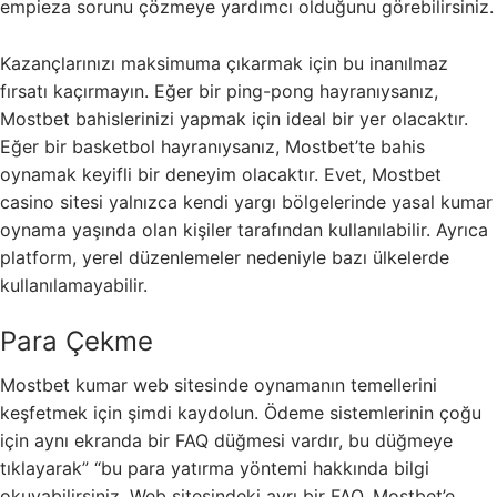
empieza sorunu çözmeye yardımcı olduğunu görebilirsiniz.
Kazançlarınızı maksimuma çıkarmak için bu inanılmaz
fırsatı kaçırmayın. Eğer bir ping-pong hayranıysanız,
Mostbet bahislerinizi yapmak için ideal bir yer olacaktır.
Eğer bir basketbol hayranıysanız, Mostbet’te bahis
oynamak keyifli bir deneyim olacaktır. Evet, Mostbet
casino sitesi yalnızca kendi yargı bölgelerinde yasal kumar
oynama yaşında olan kişiler tarafından kullanılabilir. Ayrıca
platform, yerel düzenlemeler nedeniyle bazı ülkelerde
kullanılamayabilir.
Para Çekme
Mostbet kumar web sitesinde oynamanın temellerini
keşfetmek için şimdi kaydolun. Ödeme sistemlerinin çoğu
için aynı ekranda bir FAQ düğmesi vardır, bu düğmeye
tıklayarak” “bu para yatırma yöntemi hakkında bilgi
okuyabilirsiniz. Web sitesindeki ayrı bir FAQ, Mostbet’e