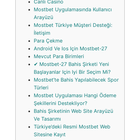
Canlı Casino
Mostbet Uygulamasında Kullanıcı
Arayüzü
Mostbet Türkiye Müşteri Desteği:
İletişim
Para Çekme
Android Ve Ios Için Mostbet-27
Mevcut Para Birimleri
✔ Mostbet-27 Bahis Şirketi Yeni
Başlayanlar Için Iyi Bir Seçim Mi?
Mostbet’te Bahis Yapılabilecek Spor
Türleri
Mostbet Uygulaması Hangi Ödeme
Şekillerini Destekliyor?
Bahis Şirketinin Web Site Arayüzü
Ve Tasarımı
Türkiye’deki Resmi Mostbet Web
Sitesine Kayıt