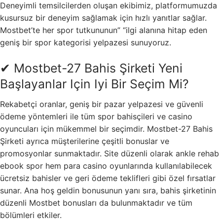
Deneyimli temsilcilerden oluşan ekibimiz, platformumuzda
kusursuz bir deneyim sağlamak için hızlı yanıtlar sağlar.
Mostbet’te her spor tutkununun” “ilgi alanına hitap eden
geniş bir spor kategorisi yelpazesi sunuyoruz.
✔ Mostbet-27 Bahis Şirketi Yeni
Başlayanlar Için Iyi Bir Seçim Mi?
Rekabetçi oranlar, geniş bir pazar yelpazesi ve güvenli
ödeme yöntemleri ile tüm spor bahisçileri ve casino
oyuncuları için mükemmel bir seçimdir. Mostbet-27 Bahis
Şirketi ayrıca müşterilerine çeşitli bonuslar ve
promosyonlar sunmaktadır. Site düzenli olarak ankle rehab
ebook spor hem para casino oyunlarında kullanılabilecek
ücretsiz bahisler ve geri ödeme teklifleri gibi özel fırsatlar
sunar. Ana hoş geldin bonusunun yanı sıra, bahis şirketinin
düzenli Mostbet bonusları da bulunmaktadır ve tüm
bölümleri etkiler.