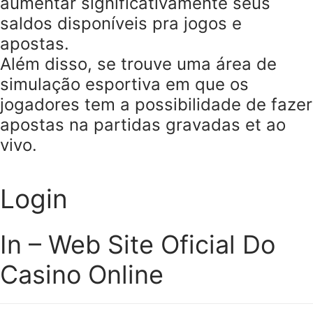
aumentar significativamente seus
saldos disponíveis pra jogos e
apostas.
Além disso, se trouve uma área de
simulação esportiva em que os
jogadores tem a possibilidade de fazer
apostas na partidas gravadas et ao
vivo.
Login
In – Web Site Oficial Do
Casino Online