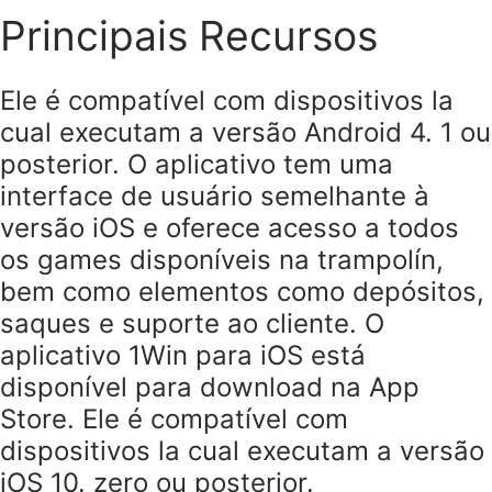
Principais Recursos
Ele é compatível com dispositivos la
cual executam a versão Android 4. 1 ou
posterior. O aplicativo tem uma
interface de usuário semelhante à
versão iOS e oferece acesso a todos
os games disponíveis na trampolín,
bem como elementos como depósitos,
saques e suporte ao cliente. O
aplicativo 1Win para iOS está
disponível para download na App
Store. Ele é compatível com
dispositivos la cual executam a versão
iOS 10. zero ou posterior.