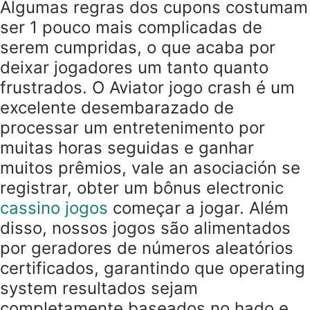
Algumas regras dos cupons costumam
ser 1 pouco mais complicadas de
serem cumpridas, o que acaba por
deixar jogadores um tanto quanto
frustrados. O Aviator jogo crash é um
excelente desembarazado de
processar um entretenimento por
muitas horas seguidas e ganhar
muitos prêmios, vale an asociación se
registrar, obter um bônus electronic
cassino jogos
começar a jogar. Além
disso, nossos jogos são alimentados
por geradores de números aleatórios
certificados, garantindo que operating
system resultados sejam
completamente baseados no hado e