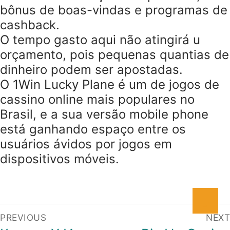
bônus de boas-vindas e programas de
cashback.
O tempo gasto aqui não atingirá u
orçamento, pois pequenas quantias de
dinheiro podem ser apostadas.
O 1Win Lucky Plane é um de jogos de
cassino online mais populares no
Brasil, e a sua versão mobile phone
está ganhando espaço entre os
usuários ávidos por jogos em
dispositivos móveis.
PREVIOUS
NEXT