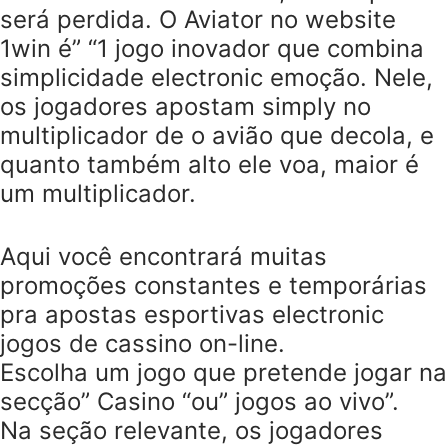
será perdida. O Aviator no website
1win é” “1 jogo inovador que combina
simplicidade electronic emoção. Nele,
os jogadores apostam simply no
multiplicador de o avião que decola, e
quanto também alto ele voa, maior é
um multiplicador.
Aqui você encontrará muitas
promoções constantes e temporárias
pra apostas esportivas electronic
jogos de cassino on-line.
Escolha um jogo que pretende jogar na
secção” Casino “ou” jogos ao vivo”.
Na seção relevante, os jogadores