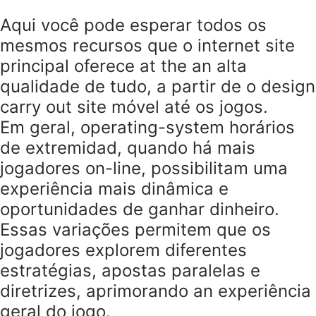
Aqui você pode esperar todos os
mesmos recursos que o internet site
principal oferece at the an alta
qualidade de tudo, a partir de o design
carry out site móvel até os jogos.
Em geral, operating-system horários
de extremidad, quando há mais
jogadores on-line, possibilitam uma
experiência mais dinâmica e
oportunidades de ganhar dinheiro.
Essas variações permitem que os
jogadores explorem diferentes
estratégias, apostas paralelas e
diretrizes, aprimorando an experiência
geral do jogo.