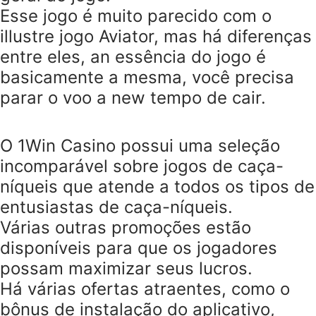
Esse jogo é muito parecido com o
illustre jogo Aviator, mas há diferenças
entre eles, an essência do jogo é
basicamente a mesma, você precisa
parar o voo a new tempo de cair.
O 1Win Casino possui uma seleção
incomparável sobre jogos de caça-
níqueis que atende a todos os tipos de
entusiastas de caça-níqueis.
Várias outras promoções estão
disponíveis para que os jogadores
possam maximizar seus lucros.
Há várias ofertas atraentes, como o
bônus de instalação do aplicativo,