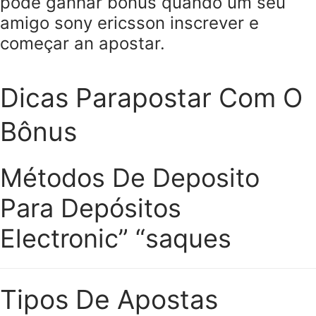
pode ganhar bónus quando um seu
amigo sony ericsson inscrever e
começar an apostar.
Dicas Parapostar Com O
Bônus
Métodos De Deposito
Para Depósitos
Electronic” “saques
Tipos De Apostas