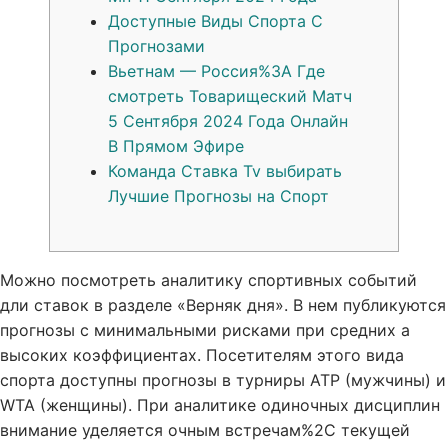
Доступные Виды Спорта С
Прогнозами
Вьетнам — Россия%3A Где
смотреть Товарищеский Матч
5 Сентября 2024 Года Онлайн
В Прямом Эфире
Команда Ставка Tv выбирать
Лучшие Прогнозы на Спорт
Можно посмотреть аналитику спортивных событий
дли ставок в разделе «Верняк дня». В нем публикуются
прогнозы с минимальными рисками при средних а
высоких коэффициентах. Посетителям этого вида
спорта доступны прогнозы в турниры ATP (мужчины) и
WTA (женщины). При аналитике одиночных дисциплин
внимание уделяется очным встречам%2C текущей