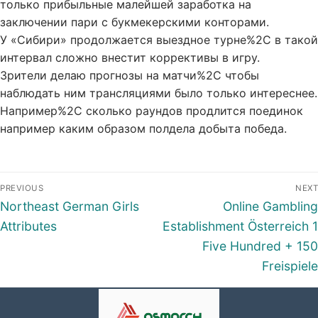
только прибыльные малейшей заработка на
заключении пари с букмекерскими конторами.
У «Сибири» продолжается выездное турне%2C в такой
интервал сложно внестит коррективы в игру.
Зрители делаю прогнозы на матчи%2C чтобы
наблюдать ним трансляциями было только интереснее.
Например%2C сколько раундов продлится поединок
например каким образом полдела добыта победа.
PREVIOUS
NEXT
Northeast German Girls
Online Gambling
Attributes
Establishment Österreich 1
Five Hundred + 150
Freispiele