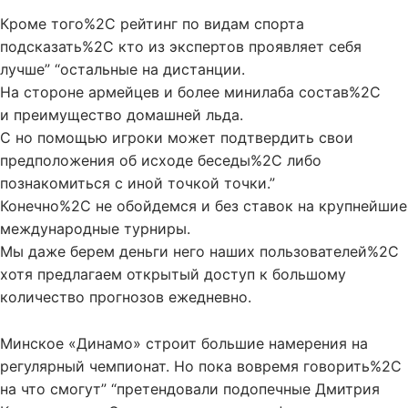
Кроме того%2C рейтинг по видам спорта
подсказать%2C кто из экспертов проявляет себя
лучше” “остальные на дистанции.
На стороне армейцев и более минилаба состав%2C
и преимущество домашней льда.
С но помощью игроки может подтвердить свои
предположения об исходе беседы%2C либо
познакомиться с иной точкой точки.”
Конечно%2C не обойдемся и без ставок на крупнейшие
международные турниры.
Мы даже берем деньги него наших пользователей%2C
хотя предлагаем открытый доступ к большому
количество прогнозов ежедневно.
Минское «Динамо» строит большие намерения на
регулярный чемпионат. Но пока вовремя говорить%2C
на что смогут” “претендовали подопечные Дмитрия