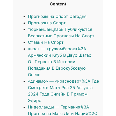
Content
Прогнозы на Спорт Сегодня
Прогнозы а Спорт
тюркеншанцпарк Публикуются
Бесплатные Прогнозы На Спорт
Ставки На Спорт
«ноа» — «ружомберок»%3A
Армянский Клуб В Двух Шагах
От Первого В Истории
Попадания В Еврокубковую
Осень
«динамо» — «краснодар»%3A Где
Смотреть Матч Рпл 25 Августа
2024 Года Онлайн В Прямом
Эфире
Нидерланды — Германия%3A
Прогноз на Матч Лиги Наций%2C