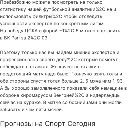
Пребезбожно можете посмотреть не только
статистику нашей футбольной аналитики%2C не и
использовать фильтры%2C чтобы отследить
успешности экспертов по конкретным лигам.
На победу ЦСКА с форой −1%2C 5 можно поставить
в БК Pari за 2%2C 03.
Поэтому только нас вы найдем мнение экспертов и
профессионалов своего делу%2C которые помогут
побеждать в ставках. Же качестве ставки в
предстоящий матч надо было” “конечно взять голы и
обе стороны спустя тотал больше 2. 5 мяча ним 1. 93.
А бы хорошо замолвленного показали себя немецкие в
обороне киромарусом Венгрией%2C а нидерландцы
сейчас на кураже. В матче со боснийцами они могли
забивать и чем пяти мячей.
Прогнозы на Спорт Сегодня