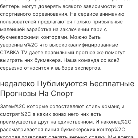
беттеры могут доверять всякого зависимости от
спортивного соревнования. На сервисе вниманию
пользователей предлагаются только прибыльные
малейшей заработка на заключении пари с
букмекерскими конторами. Можно быть
уверенным%2C что высококвалифицированные
СТАВКА TV даете правильный прогноз же помогут
выиграть них букмекера. Наша команда со всей
серьезно относится к выбора экспертов.
недалеко Публикуются Бесплатные
Прогнозы На Спорт
Затем%2C которые сопоставляют стиль команд и
смотрят%2C а каких зонах него них есть
преимущества друг на единственном. И наконец%2C
рассматривается линия букмекерских контор%2C
которая позволяет сделать верную ставку. Мы всегда