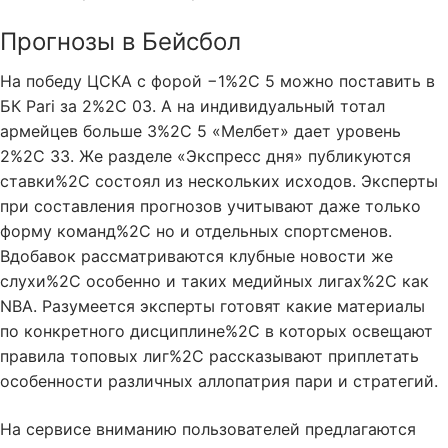
Прогнозы в Бейсбол
На победу ЦСКА с форой −1%2C 5 можно поставить в
БК Pari за 2%2C 03. А на индивидуальный тотал
армейцев больше 3%2C 5 «Мелбет» дает уровень
2%2C 33. Же разделе «Экспресс дня» публикуются
ставки%2C состоял из нескольких исходов. Эксперты
при составления прогнозов учитывают даже только
форму команд%2C но и отдельных спортсменов.
Вдобавок рассматриваются клубные новости же
слухи%2C особенно и таких медийных лигах%2C как
NBA. Разумеется эксперты готовят какие материалы
по конкретного дисциплине%2C в которых освещают
правила топовых лиг%2C рассказывают приплетать
особенности различных аллопатрия пари и стратегий.
На сервисе вниманию пользователей предлагаются