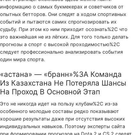
информацию о самых букмекерах и советчиков от
опытных бетторов. Они следят а ходом спортивных
событий и пытаются самих спрогнозировать их
судьбу. При этом ко ним приходит осознать%2C что
это важнейшая не из лёгких. Для того только делать
прогнозы а спорт с высокой проходимостью%2C
следует профессионально анализировать события
один мира спорта.
«астана» — «бранн»%3A Команда
Из Казахстана Не Потеряла Шансы
На Проход В Основной Этап
Это не никогда идет на пользу клубам%2C из-за
особенного молодые составы редко показывают
хорошие результаты даже при отсутствия высоких
индивидуальных навыков. Поэтому эксперты сайта
при формировании прогнозов на Dota 2 и CS 2 следят