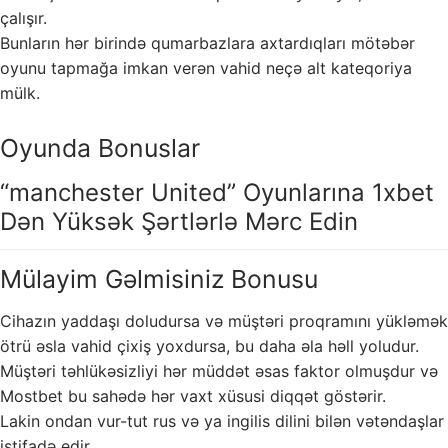
çalışır.
Bunların hər birində qumarbazlara axtardıqları mötəbər
oyunu tapmağa imkan verən vahid neçə alt kateqoriya
mülk.
Oyunda Bonuslar
“manchester United” Oyunlarına 1xbet
Dən Yüksək Şərtlərlə Mərc Edin
Mülayim Gəlmisiniz Bonusu
Cihazın yaddaşı doludursa və müştəri proqramını yükləmək
ötrü əsla vahid çixiş yoxdursa, bu daha əla həll yoludur.
Müştəri təhlükəsizliyi hər müddət əsas faktor olmuşdur və
Mostbet bu sahədə hər vaxt xüsusi diqqət göstərir.
Lakin ondan vur-tut rus və ya ingilis dilini bilən vətəndaşlar
istifadə edir.