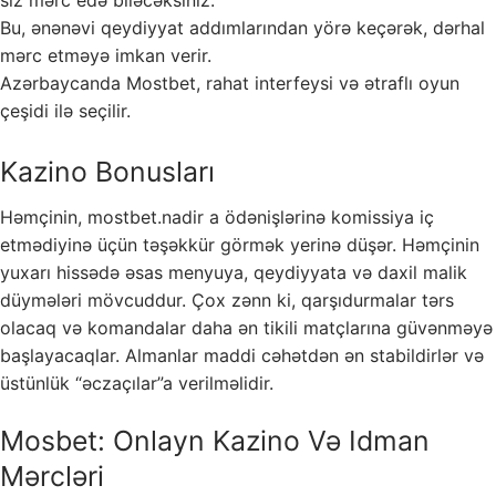
Bu, ənənəvi qeydiyyat addımlarından yörə keçərək, dərhal
mərc etməyə imkan verir.
Azərbaycanda Mostbet, rahat interfeysi və ətraflı oyun
çeşidi ilə seçilir.
Kazino Bonusları
Həmçinin, mostbet.nadir a ödənişlərinə komissiya iç
etmədiyinə üçün təşəkkür görmək yerinə düşər. Həmçinin
yuxarı hissədə əsas menyuya, qeydiyyata və daxil malik
düymələri mövcuddur. Çox zənn ki, qarşıdurmalar tərs
olacaq və komandalar daha ən tikili matçlarına güvənməyə
başlayacaqlar. Almanlar maddi cəhətdən ən stabildirlər və
üstünlük “əczaçılar”a verilməlidir.
Mosbet: Onlayn Kazino Və Idman
Mərcləri