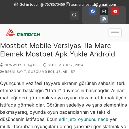
Get in touch @ 7678670459
asmarchpvtltd@gmail.com
Mostbet Mobile Versiyası Ilə Mərc
Eləmək Mostbet Apk Yukle Android
NEWWEBSITE1@123
SEPTEMBER 12, 2024
RƏSMI SAYT, GÜZGÜ VƏ BONUSLAR - 57
Oyunçunun vəzifəsi təyyarə ekranın görünən sahəsini tərk
etməzdən başlanğıc “Götür” düyməsini basmaqdır. Alınan
məbləği geri götürmək və ya oyunu davam etdirmək üçün
istifadə görmək olar. Görünən sadəliyə və şans elementinə
baxmayaraq, oyunda oyun bacarıqlarının və taktiki
düşüncənin istifadəsi üçün
edir jetx oyununu necə
yer
mülk. Təcrübəli oyunçular udmaq şansınızı genişlətmək və