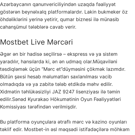
Azərbaycanın qanunvericiliyindən uzaqda fəaliyyət
göstərən beynəlxalq platformalardır. Lakin bukmeker öz
öhdəliklərini yerinə yetirir, qumar biznesi ilə münasib
cahanşümul tələblərə cavab verir.
Mostbet Live Mərcəri
Əgər ən bir hadisə seçilirsə – ekspress və ya sistem
yaradılır, hansılarda ki, ən ən udmaq olar.Müqaviləni
təsdiqləmək üçün “Mərc et”düyməsini çökmək lazımdır.
Bütün şəxsi hesab məlumatları saxlanılması vacib
olmadıqda və ya zabitə tələb etdikdə məhv edilir.
Xidmətin təhlükəsizliyi JAZ 9247 lisenziyası ilə təmin
edilir.Sənəd Kyurakao Hökumətinin Oyun Fəaliyyətləri
Komissiyası tərəfindən verilmişdir.
Bu platforma oyunçulara ətraflı mərc və kazino oyunları
təklif edir. Mostbet-in əsl məqsədi istifadəçilərə möhkəm