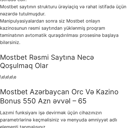
Mostbet saytının strukturu ürəyiaçiq və rahat istifadə üçün
nəzərdə tutulmuşdur.
Manipulyasiyalardan sonra siz Mostbet onlayn
kazinosunun rəsmi saytından yüklənmiş proqram
təminatının avtomatik quraşdırılması prosesinə başlaya
bilərsiniz.
Mostbet Rəsmi Saytına Necə
Qoşulmaq Olar
\e\e\e\e
Mostbet Azərbaycan Orc Və Kazino
Bonus 550 Azn əvvəl – 65
Lazımi funksiyanı işə devirmək üçün cihazınızın
parametrlərinə keçməlisiniz və menyuda əmniyyət adlı
elementi tapmalısınız.