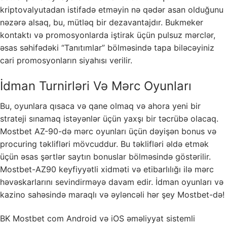
kriptovalyutadan istifadə etməyin nə qədər asan olduğunu
nəzərə alsaq, bu, mütləq bir dezavantajdır. Bukmeker
kontaktı və promosyonlarda iştirak üçün pulsuz mərclər,
əsas səhifədəki “Tanıtımlar” bölməsində tapa biləcəyiniz
cari promosyonların siyahısı verilir.
İdman Turnirləri Və Mərc Oyunları
Bu, oyunlara qısaca və qane olmaq və ahora yeni bir
strateji sınamaq istəyənlər üçün yaxşı bir təcrübə olacaq.
Mostbet AZ-90-də mərc oyunları üçün dəyişən bonus və
procuring təklifləri mövcuddur. Bu təklifləri əldə etmək
üçün əsas şərtlər saytın bonuslar bölməsində göstərilir.
Mostbet-AZ90 keyfiyyətli xidməti və etibarlılığı ilə mərc
həvəskarlarını sevindirməyə davam edir. İdman oyunları və
kazino sahəsində maraqlı və əyləncəli hər şey Mostbet-də!
BK Mostbet com Android və iOS əməliyyat sistemli