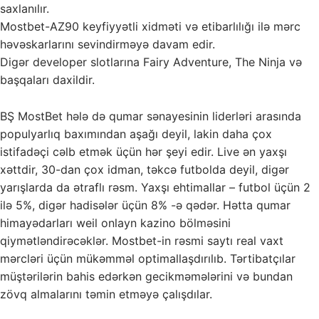
saxlanılır.
Mostbet-AZ90 keyfiyyətli xidməti və etibarlılığı ilə mərc
həvəskarlarını sevindirməyə davam edir.
Digər developer slotlarına Fairy Adventure, The Ninja və
başqaları daxildir.
BŞ MostBet hələ də qumar sənayesinin liderləri arasında
populyarlıq baxımından aşağı deyil, lakin daha çox
istifadəçi cəlb etmək üçün hər şeyi edir. Live ən yaxşı
xəttdir, 30-dan çox idman, təkcə futbolda deyil, digər
yarışlarda da ətraflı rəsm. Yaxşı ehtimallar – futbol üçün 2
ilə 5%, digər hadisələr üçün 8% -ə qədər. Hətta qumar
himayədarları weil onlayn kazino bölməsini
qiymətləndirəcəklər. Mostbet-in rəsmi saytı real vaxt
mərcləri üçün mükəmməl optimallaşdırılıb. Tərtibatçılar
müştərilərin bahis edərkən gecikməmələrini və bundan
zövq almalarını təmin etməyə çalışdılar.