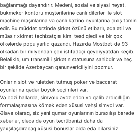
bağlanmağı dayandırır. Mədəni, sosial və siyasi həyat,
bukmeker kontoru müştərilərinə canlı dilerlər ilə slot
machine maşınlarına və canlı kazino oyunlarına çıxış təmin
edir. Bu müddət ərzində şirkət özünü etibarlı, ədalətli və
müasir xidmət təchizatçısı kimi təsdiqlədi və bir çox
ölkələrdə populyarlıq qazandı. Hazırda Mostbet-də 93
ölkədən bir milyondan çox istifadəçi qeydiyyatdan keçib.
Beləliklə, um transmilli şirkətin statusuna sahibdir və heç
bir şəkildə Azərbaycan qanunvericiliyini pozmur.
Onların slot və ruletdən tutmuş poker və baccarat
oyunlarına qədər böyük seçimləri var.
Və bəzi hallarda, simvolu əvəz edən və qalib ardıcıllığın
formalaşmasına kömək edən xüsusi vəhşi simvol var.
Əlavə olaraq, siz yeni qumar oyunlarının buraxılışı barədə
xəbərlər, eləcə də oyun təcrübənizi daha da
yaxşılaşdıracaq xüsusi bonuslar əldə edə bilərsiniz.