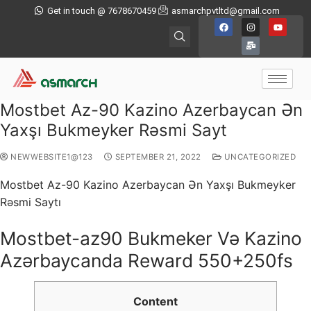
Get in touch @ 7678670459
asmarchpvtltd@gmail.com
Mostbet Az-90 Kazino Azerbaycan Ən
Yaxşı Bukmeyker Rəsmi Sayt
NEWWEBSITE1@123
SEPTEMBER 21, 2022
UNCATEGORIZED
Mostbet Az-90 Kazino Azerbaycan Ən Yaxşı Bukmeyker
Rəsmi Saytı
Mostbet-az90 Bukmeker Və Kazino
Azərbaycanda Reward 550+250fs
Content