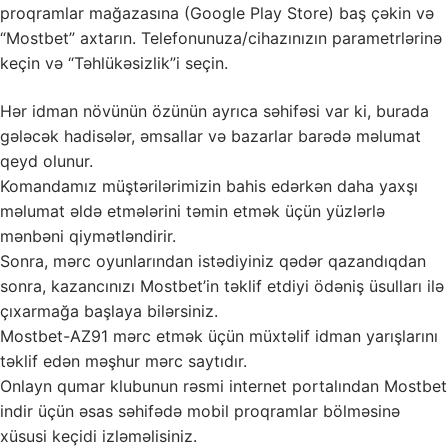
proqramlar mağazasına (Google Play Store) baş çəkin və
“Mostbet” axtarın. Telefonunuza/cihazınızın parametrlərinə
keçin və “Təhlükəsizlik”i seçin.
Hər idman növünün özünün ayrıca səhifəsi var ki, burada
gələcək hadisələr, əmsallar və bazarlar barədə məlumat
qeyd olunur.
Komandamız müştərilərimizin bahis edərkən daha yaxşı
məlumat əldə etmələrini təmin etmək üçün yüzlərlə
mənbəni qiymətləndirir.
Sonra, mərc oyunlarından istədiyiniz qədər qazandıqdan
sonra, kazancınızı Mostbet’in təklif etdiyi ödəniş üsulları ilə
çıxarmağa başlaya bilərsiniz.
Mostbet-AZ91 mərc etmək üçün müxtəlif idman yarışlarını
təklif edən məşhur mərc saytıdır.
Onlayn qumar klubunun rəsmi internet portalından Mostbet
indir üçün əsas səhifədə mobil proqramlar bölməsinə
xüsusi keçidi izləməlisiniz.