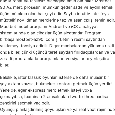
qədər rahat və fasiləsiz olacağına əmin ola bilər. Mostbet
90 AZ mərc prosesini mümkün qədər sadə və aydın etmək
üçün mümkün olan hər şeyi edir. Saytın intuitiv interfeysi
müxtəlif növ idman mərclərinə tez və asan çıxışı təmin edir.
Mostbet mobil proqramı Android və iOS əməliyyat
sistemlərində olan cihazlar üçün əlçatandır. Proqramı
birbaşa mostbet-az90. com şirkətinin rəsmi saytından
yükləməyi tövsiyə edirik. Digər mənbələrdən yükləmə riskli
onda bilər, çünki üçüncü tərəf saytları fırıldaqçılardan və ya
zərərli proqramlarla proqramların versiyalarını yerləşdirə
bilər.
Beləliklə, istər klassik oyunlar, istərsə də daha müasir bir
şey axtarırsınızsa, bukmeker kontoru getmək üçün yerdir!
Yenə də, əgər ekspress mərc etmək istəyi yoxa
çıxmayıbsa, təxminən 2 əmsalı olan two to three hadisə
zəncirini seçmək vacibdir.
Oyunçu planlaşdırılmış qoyuluşları və ya real vaxt rejimində