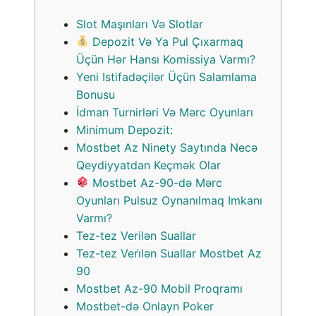
Slot Maşınları Və Slotlar
Depozit Və Ya Pul Çıxarmaq
Üçün Hər Hansı Komissiya Varmı?
Yeni Istifadəçilər Üçün Salamlama
Bonusu
İdman Turnirləri Və Mərc Oyunları
Minimum Depozit:
Mostbet Az Ninety Saytında Necə
Qeydiyyatdan Keçmək Olar
Mostbet Az-90-də Mərc
Oyunları Pulsuz Oynanılmaq Imkanı
Varmı?
Tez-tez Verilən Suallar
Tez-tez Veri̇lən Suallar Mostbet Az
90
Mostbet Az-90 Mobil Proqramı
Mostbet-də Onlayn Poker