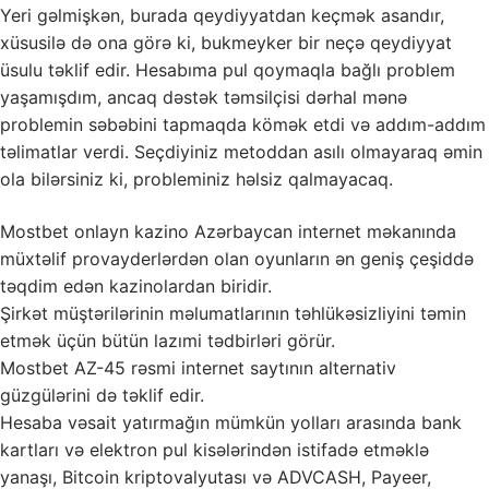
Yeri gəlmişkən, burada qeydiyyatdan keçmək asandır,
xüsusilə də ona görə ki, bukmeyker bir neçə qeydiyyat
üsulu təklif edir. Hesabıma pul qoymaqla bağlı problem
yaşamışdım, ancaq dəstək təmsilçisi dərhal mənə
problemin səbəbini tapmaqda kömək etdi və addım-addım
təlimatlar verdi. Seçdiyiniz metoddan asılı olmayaraq əmin
ola bilərsiniz ki, probleminiz həlsiz qalmayacaq.
Mostbet onlayn kazino Azərbaycan internet məkanında
müxtəlif provayderlərdən olan oyunların ən geniş çeşiddə
təqdim edən kazinolardan biridir.
Şirkət müştərilərinin məlumatlarının təhlükəsizliyini təmin
etmək üçün bütün lazımi tədbirləri görür.
Mostbet AZ-45 rəsmi internet saytının alternativ
güzgülərini də təklif edir.
Hesaba vəsait yatırmağın mümkün yolları arasında bank
kartları və elektron pul kisələrindən istifadə etməklə
yanaşı, Bitcoin kriptovalyutası və ADVCASH, Payeer,