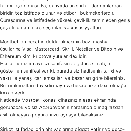
təkmilləşdirilməsi. Bu, dünyada ən sərfəli dərmanlardan
biridir, tez istifadə olunur və etibarlı bukmekerlərdir.
Quraşdırma və istifadədə yüksək çeviklik təmin edən geniş
çeşidli idman mərc seçimləri və xüsusiyyətləri.
Mostbet-də hesabın doldurulmasının bəzi məşhur
üsullarına Visa, Mastercard, Skrill, Neteller və Bitcoin və
Ethereum kimi kriptovalyutalar daxildir.
Hər bir idmanın ayrıca səhifəsində gələcək matçlar
göstərilən səhifəsi var ki, burada siz hadisənin tarixi və
vaxtı ilə yanaşı cari əmsalları və bazarları görə bilərsiniz.
Bu, məlumatları dəyişdirməyə və hesabınıza daxil olmağa
imkan verir.
Nəticədə Mostbet ikonası cihazınızın əsas ekranında
görünəcək və siz Azərbaycanın harasında olmağınızdan
asılı olmayaraq oyununuzu oynaya biləcəksiniz.
Şirkət istifadəçilərin ehtiyaclarına diqqət yetirir və gecə-