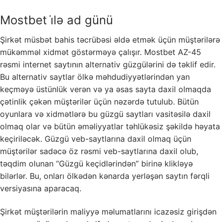
Mostbet i̇lə ad günü
Şirkət müsbət bahis təcrübəsi əldə etmək üçün müştərilərə
mükəmməl xidmət göstərməyə çalışır. Mostbet AZ-45
rəsmi internet saytının alternativ güzgülərini də təklif edir.
Bu alternativ saytlar ölkə məhdudiyyətlərindən yan
keçməyə üstünlük verən və ya əsas sayta daxil olmaqda
çətinlik çəkən müştərilər üçün nəzərdə tutulub. Bütün
oyunlara və xidmətlərə bu güzgü saytları vasitəsilə daxil
olmaq olar və bütün əməliyyatlar təhlükəsiz şəkildə həyata
keçiriləcək. Güzgü veb-saytlarına daxil olmaq üçün
müştərilər sadəcə öz rəsmi veb-saytlarına daxil olub,
təqdim olunan “Güzgü keçidlərindən” birinə klikləyə
bilərlər. Bu, onları ölkədən kənarda yerləşən saytın fərqli
versiyasına aparacaq.
Şirkət müştərilərin maliyyə məlumatlarını icazəsiz girişdən