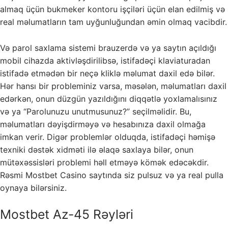
almaq üçün bukmeker kontoru işçiləri üçün elan edilmiş və
real məlumatların tam uyğunluğundan əmin olmaq vacibdir.
Və parol saxlama sistemi brauzerdə və ya saytın açıldığı
mobil cihazda aktivləşdirilibsə, istifadəçi klaviaturadan
istifadə etmədən bir neçə kliklə məlumat daxil edə bilər.
Hər hansı bir probleminiz varsa, məsələn, məlumatları daxil
edərkən, onun düzgün yazıldığını diqqətlə yoxlamalısınız
və ya “Parolunuzu unutmusunuz?” seçilməlidir. Bu,
məlumatları dəyişdirməyə və hesabınıza daxil olmağa
imkan verir. Digər problemlər olduqda, istifadəçi həmişə
texniki dəstək xidməti ilə əlaqə saxlaya bilər, onun
mütəxəssisləri problemi həll etməyə kömək edəcəkdir.
Rəsmi Mostbet Casino saytında siz pulsuz və ya real pulla
oynaya bilərsiniz.
Mostbet Az-45 Rəyləri