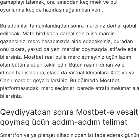
gameplayı izləmək, onu sınaqdan keçirmək və pul
oyunlarına keçidə hazırlaşmağa imkan verir.
Bu addımlar tamamlandıqdan sonra mərciniz dərhal qəbul
ediləcək. Matç bitdikdən dərhal sonra isə mərcin
qazancınızı mərc hesabınızda əldə edəcəksiniz, buradan
onu çıxara, yaxud da yeni mərclər qoymaqda istifadə edə
bilərsiniz. Mostbet real pulla mərc etməyiniz üçün lazım
olan bütün alətləri təklif edir. Bütün rəsmi idman və e-
idman hadisələrinə, eləcə də Virtual İdmanlara Xətt və ya
Canlı mərclər qoya bilərsiniz. Bu bölmədə Mostbet
platformasındakı mərc seçimləri barədə ətraflı məlumat ala
bilərsiniz.
Qeydiyyatdan sonra Mostbet-ə vəsait
qoymaq ücün addım-addım təlimat
Smartfon və ya planşet cihazınızdan istifadə edərək günün