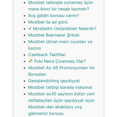
Mostbet tətbiqdə oynamaq üçün
mənə ikinci bir hesab lazımdır?
Xoş gəldin bonusu varmı?
Mostbet i̇lə ad günü
✔ Mostbeti̇n Üstünlükləri̇ Nələrdi̇r?
Mostbet Bukmeker Şi̇rkəti̇
Mostbet idman mərc oyunları və
kazino
Cashback Təklifləri
Pulu Necə Çixarmaq Olar?
Mostbet Az-45 Promosyonları Və
Bonusları
Genişləndirilmiş qeydiyyat
Mostbet tətbiqi barədə məlumat
Mostbet-az45 saytının bütün yeni
istifadəçiləri üçün qeydiyyat üçün
Mostbet-dən eksklüziv xoş
gəlmisiniz bonusu