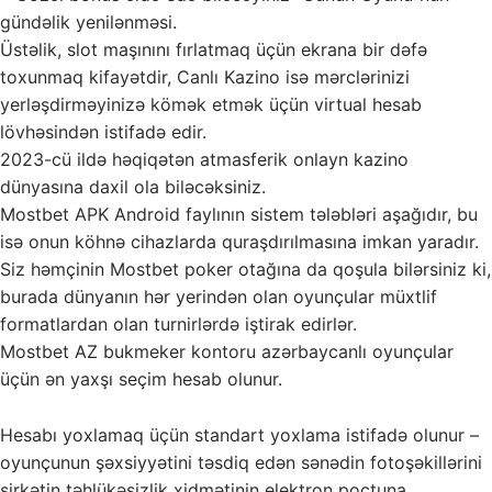
gündəlik yenilənməsi.
Üstəlik, slot maşınını fırlatmaq üçün ekrana bir dəfə
toxunmaq kifayətdir, Canlı Kazino isə mərclərinizi
yerləşdirməyinizə kömək etmək üçün virtual hesab
lövhəsindən istifadə edir.
2023-cü ildə həqiqətən atmasferik onlayn kazino
dünyasına daxil ola biləcəksiniz.
Mostbet APK Android faylının sistem tələbləri aşağıdır, bu
isə onun köhnə cihazlarda quraşdırılmasına imkan yaradır.
Siz həmçinin Mostbet poker otağına da qoşula bilərsiniz ki,
burada dünyanın hər yerindən olan oyunçular müxtlif
formatlardan olan turnirlərdə iştirak edirlər.
Mostbet AZ bukmeker kontoru azərbaycanlı oyunçular
üçün ən yaxşı seçim hesab olunur.
Hesabı yoxlamaq üçün standart yoxlama istifadə olunur –
oyunçunun şəxsiyyətini təsdiq edən sənədin fotoşəkillərini
şirkətin təhlükəsizlik xidmətinin elektron poçtuna