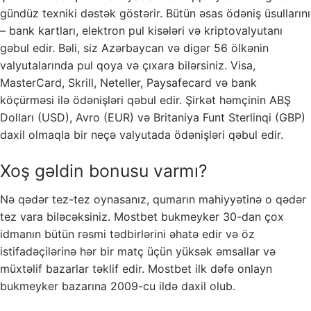
gündüz texniki dəstək göstərir. Bütün əsas ödəniş üsullarını
– bank kartları, elektron pul kisələri və kriptovalyutanı
gəbul edir. Bəli, siz Azərbaycan və digər 56 ölkənin
valyutalarında pul qoya və çıxara bilərsiniz. Visa,
MasterCard, Skrill, Neteller, Paysafecard və bank
köçürməsi ilə ödənişləri qəbul edir. Şirkət həmçinin ABŞ
Dolları (USD), Avro (EUR) və Britaniya Funt Sterlinqi (GBP)
daxil olmaqla bir neçə valyutada ödənişləri qəbul edir.
Xoş gəldin bonusu varmı?
Nə qədər tez-tez oynasanız, qumarın mahiyyətinə o qədər
tez vara biləcəksiniz. Mostbet bukmeyker 30-dan çox
idmanın bütün rəsmi tədbirlərini əhatə edir və öz
istifadəçilərinə hər bir matç üçün yüksək əmsallar və
müxtəlif bazarlar təklif edir. Mostbet ilk dəfə onlayn
bukmeyker bazarına 2009-cu ildə daxil olub.