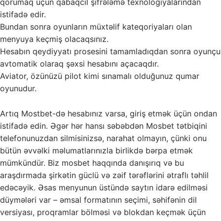
qorumaq üçün qabaqcıl şifrələmə texnologiyalarından
istifadə edir.
Bundan sonra oyunların müxtəlif kateqoriyaları olan
menyuya keçmiş olacaqsınız.
Hesabın qeydiyyatı prosesini tamamladıqdan sonra oyunçu
avtomatik olaraq şəxsi hesabını açacaqdır.
Aviator, özünüzü pilot kimi sınamalı olduğunuz qumar
oyunudur.
Artıq Mostbet-də hesabınız varsa, giriş etmək üçün ondan
istifadə edin. Əgər hər hansı səbəbdən Mosbet tətbiqini
telefonunuzdan silmisinizsə, narahat olmayın, çünki onu
bütün əvvəlki məlumatlarınızla birlikdə bərpa etmək
mümkündür. Biz mosbet haqqında danışırıq və bu
araşdırmada şirkətin güclü və zəif tərəflərini ətraflı təhlil
edəcəyik. Əsas menyunun üstündə saytın idarə edilməsi
düymələri var – əmsal formatının seçimi, səhifənin dil
versiyası, proqramlar bölməsi və blokdan keçmək üçün