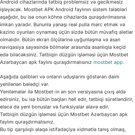
Android cihazlarında tətbiq problemsiz və gecikməsiz
işləyəcək. Mostbet APK Android faylının sistem tələbləri
aşağıdır, bu isə onun köhnə cihazlarda quraşdırılmasına
imkan yaradır. Bununla yanaşı real pulla mərc etmək və
kazino oyunları oynamaq üçün sizdə bütün müvafiq alətlər
olmalıdır. Bütün ekran ölçülərinə uyğunlaşma və asan
naviqasiya sayəsində bölmələr arasında asanlıqla keçid
edə biləcəksiniz. Tətbiqin düzgün işləməsi üçün Mostbet
Azərbaycan apk faylını quraşdırmalısınız
mostbet app
.
Aşağıda qalibləri və onların uduşlarını göstərən daim
yenilənən bələdçi var.
Yeniləmələr ilə Mostbet-in ən son versiyasına çıxış əldə
edirsiniz, bu isə bütün baqları həll edir, tətbiqi sürətləndirir,
eləcə də yeni bonuslar və funksiyalar əlavə edir.
Tətbiqin düzgün işləməsi üçün Mostbet Azərbaycan apk
faylını quraşdırmalısınız.
Bu tip qarşılıqlı əlaqə istifadəçiyə xidmətlə tanış olmaq,