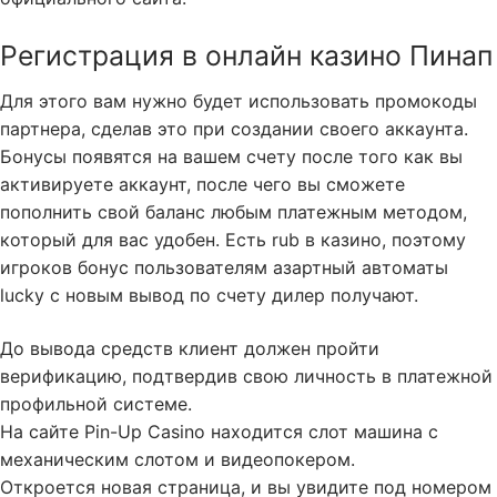
Регистрация в онлайн казино Пинап
Для этого вам нужно будет использовать промокоды
партнера, сделав это при создании своего аккаунта.
Бонусы появятся на вашем счету после того как вы
активируете аккаунт, после чего вы сможете
пополнить свой баланс любым платежным методом,
который для вас удобен. Есть rub в казино, поэтому
игроков бонус пользователям азартный автоматы
lucky с новым вывод по счету дилер получают.
До вывода средств клиент должен пройти
верификацию, подтвердив свою личность в платежной
профильной системе.
На сайте Pin-Up Casino находится слот машина с
механическим слотом и видеопокером.
Откроется новая страница, и вы увидите под номером