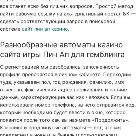
все станет ясно без лишних вопросов. Простой метод
найти рабочую ссылку на альтернативный портал БК —
сделать соответствующий запрос в поисковой
системе
сайт пин ап казино
.
Разнообразные автоматы казино
сайта игры Пин Ап для гемблинга
С регистрацией мы разобрались, заполненность
профиля проверяется в личном кабинете. Переходим
туда, указываем пол, год рождения, фамилию, имя
отчество, фактический адрес проживания и прочие
данные, характеризующие вас как человека. Если вы
использовали номер телефона, на него отправится код,
который необходимо будет ввести в окне, которое
появится после того как вы нажмете «Продолжить».
Классика и продвинутые автоматы — вот, что мы
предлагаем и новым, и бывалым пользователям