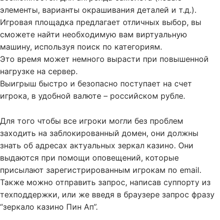
элементы, варианты окрашивания деталей и т.д.).
Игровая площадка предлагает отличных выбор, вы
сможете найти необходимую вам виртуальную
машину, используя поиск по категориям.
Это время может немного вырасти при повышенной
нагрузке на сервер.
Выигрыш быстро и безопасно поступает на счет
игрока, в удобной валюте – российском рубле.
Для того чтобы все игроки могли без проблем
заходить на заблокированный домен, они должны
знать об адресах актуальных зеркал казино. Они
выдаются при помощи оповещений, которые
присылают зарегистрированным игрокам по email.
Также можно отправить запрос, написав суппорту из
техподдержки, или же введя в браузере запрос фразу
“зеркало казино Пин Ап”.