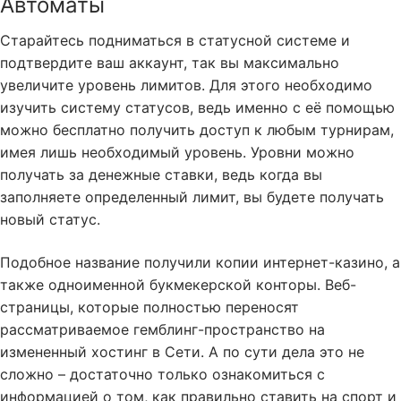
Автоматы
Старайтесь подниматься в статусной системе и
подтвердите ваш аккаунт, так вы максимально
увеличите уровень лимитов. Для этого необходимо
изучить систему статусов, ведь именно с её помощью
можно бесплатно получить доступ к любым турнирам,
имея лишь необходимый уровень. Уровни можно
получать за денежные ставки, ведь когда вы
заполняете определенный лимит, вы будете получать
новый статус.
Подобное название получили копии интернет-казино, а
также одноименной букмекерской конторы. Веб-
страницы, которые полностью переносят
рассматриваемое гемблинг-пространство на
измененный хостинг в Сети. А по сути дела это не
сложно – достаточно только ознакомиться с
информацией о том, как правильно ставить на спорт и