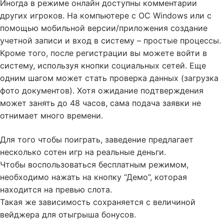
Иногда в режиме онлайн доступны комментарии
других игроков. На компьютере с ОС Windows или с
помощью мобильной версии/приложения создание
учетной записи и вход в систему – простые процессы.
Кроме того, после регистрации вы можете войти в
систему, используя кнопки социальных сетей. Еще
одним шагом может стать проверка данных (загрузка
фото документов). Хотя ожидание подтверждения
может занять до 48 часов, сама подача заявки не
отнимает много времени.
Для того чтобы поиграть, заведение предлагает
несколько сотен игр на реальные деньги.
Чтобы воспользоваться бесплатным режимом,
необходимо нажать на кнопку “Демо”, которая
находится на превью слота.
Такая же зависимость сохраняется с величиной
вейджера для отыгрыша бонусов.