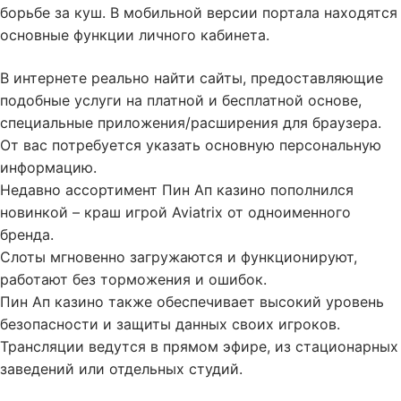
борьбе за куш. В мобильной версии портала находятся
основные функции личного кабинета.
В интернете реально найти сайты, предоставляющие
подобные услуги на платной и бесплатной основе,
специальные приложения/расширения для браузера.
От вас потребуется указать основную персональную
информацию.
Недавно ассортимент Пин Ап казино пополнился
новинкой – краш игрой Aviatrix от одноименного
бренда.
Слоты мгновенно загружаются и функционируют,
работают без торможения и ошибок.
Пин Ап казино также обеспечивает высокий уровень
безопасности и защиты данных своих игроков.
Трансляции ведутся в прямом эфире, из стационарных
заведений или отдельных студий.