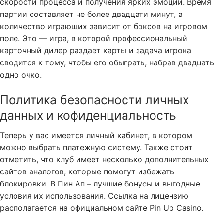
скорости процесса и получения ярких эмоций. Время
партии составляет не более двадцати минут, а
количество играющих зависит от боксов на игровом
поле. Это — игра, в которой профессиональный
карточный дилер раздает карты и задача игрока
сводится к тому, чтобы его обыграть, набрав двадцать
одно очко.
Политика безопасности личных
данных и кофиденциальность
Теперь у вас имеется личный кабинет, в котором
можно выбрать платежную систему. Также стоит
отметить, что клуб имеет несколько дополнительных
сайтов аналогов, которые помогут избежать
блокировки. В Пин Ап – лучшие бонусы и выгодные
условия их использования. Ссылка на лицензию
располагается на официальном сайте Pin Up Casino.