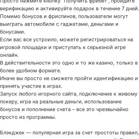
Просто нажмите кнопку “Получить фрибет”, пройдите
верификацию и активируйте подарок в течение 7 дней.
Помимо бонусов и фриспинов, пользователи могут
выиграть автомобили с гаджетами, деньгами и
бонусами.
Если вас все устроило, можете регистрироваться на
игровой площадки и приступать к серьезной игре
онлайн.
В действительности это одно и то же казино, только в
более удобном формате.
Иначе вы просто не сможете пройти идентификацию и
принять участие в играх.
Запуск любого игорного сайта, подключение к живому
покеру, игра на реальные деньги, использование
бонусов и пополнение счета – все это чрезвычайно
просто из программы.
Блэкджек — популярная игра за счет простоты правил,