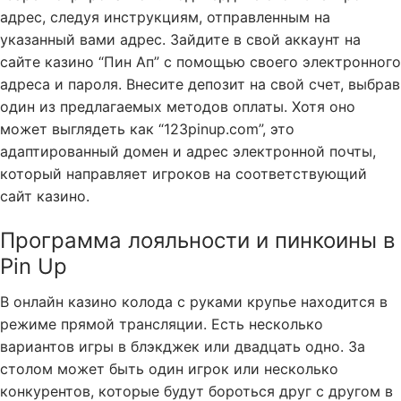
адрес, следуя инструкциям, отправленным на
указанный вами адрес. Зайдите в свой аккаунт на
сайте казино “Пин Ап” с помощью своего электронного
адреса и пароля. Внесите депозит на свой счет, выбрав
один из предлагаемых методов оплаты. Хотя оно
может выглядеть как “123pinup.com”, это
адаптированный домен и адрес электронной почты,
который направляет игроков на соответствующий
сайт казино.
Программа лояльности и пинкоины в
Pin Up
В онлайн казино колода с руками крупье находится в
режиме прямой трансляции. Есть несколько
вариантов игры в блэкджек или двадцать одно. За
столом может быть один игрок или несколько
конкурентов, которые будут бороться друг с другом в