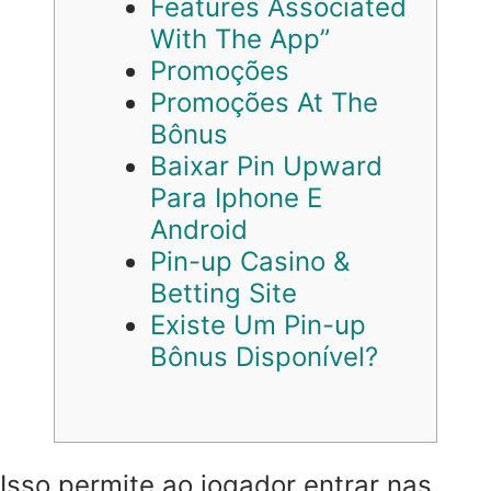
Features Associated
With The App”
Promoções
Promoções At The
Bônus
Baixar Pin Upward
Para Iphone E
Android
Pin-up Casino &
Betting Site
Existe Um Pin-up
Bônus Disponível?
Isso permite ao jogador entrar nas