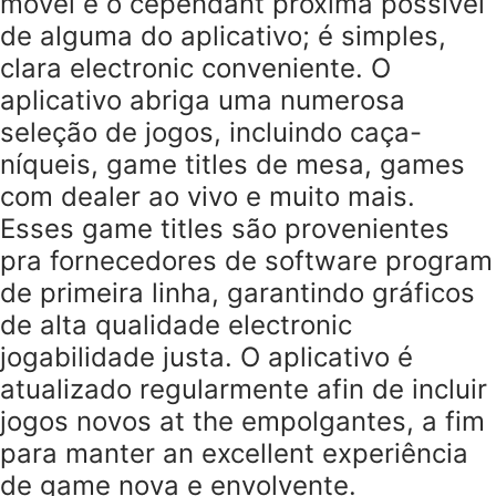
móvel é o cependant próxima possível
de alguma do aplicativo; é simples,
clara electronic conveniente. O
aplicativo abriga uma numerosa
seleção de jogos, incluindo caça-
níqueis, game titles de mesa, games
com dealer ao vivo e muito mais.
Esses game titles são provenientes
pra fornecedores de software program
de primeira linha, garantindo gráficos
de alta qualidade electronic
jogabilidade justa. O aplicativo é
atualizado regularmente afin de incluir
jogos novos at the empolgantes, a fim
para manter an excellent experiência
de game nova e envolvente.