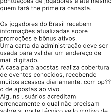
pontuações de jogadores e até mesmo
quem fará the primeira canasta.
Os jogadores do Brasil recebem
informações atualizadas sobre
promoções e bônus ativos.
Uma carta da administração deve ser
usada para validar um endereço de
mail digitado.
A casa para apostas realiza cobertura
de eventos conocidos, recebendo
muitos acessos diariamente, com op??
o de apostas ao vivo.
Alguns usuários acreditam
erroneamente o qual não precisam
sobre suporte técnico vello motivo de