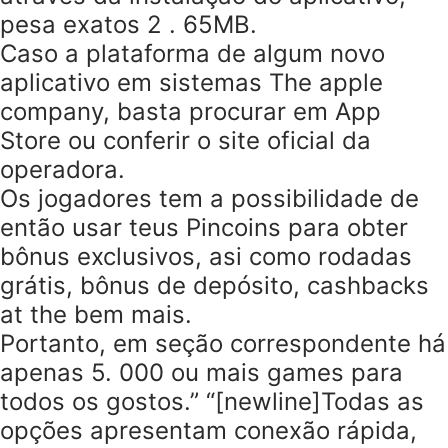
pesa exatos 2 . 65MB.
Caso a plataforma de algum novo
aplicativo em sistemas The apple
company, basta procurar em App
Store ou conferir o site oficial da
operadora.
Os jogadores tem a possibilidade de
então usar teus Pincoins para obter
bônus exclusivos, asi como rodadas
grátis, bônus de depósito, cashbacks
at the bem mais.
Portanto, em seção correspondente há
apenas 5. 000 ou mais games para
todos os gostos.” “[newline]Todas as
opções apresentam conexão rápida,