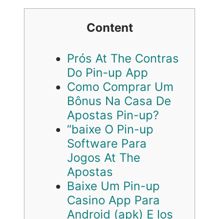
Content
Prós At The Contras
Do Pin-up App
Como Comprar Um
Bônus Na Casa De
Apostas Pin-up?
“baixe O Pin-up
Software Para
Jogos At The
Apostas
Baixe Um Pin-up
Casino App Para
Android (apk) E Ios