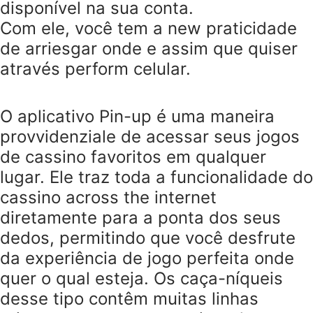
disponível na sua conta.
Com ele, você tem a new praticidade
de arriesgar onde e assim que quiser
através perform celular.
O aplicativo Pin-up é uma maneira
provvidenziale de acessar seus jogos
de cassino favoritos em qualquer
lugar. Ele traz toda a funcionalidade do
cassino across the internet
diretamente para a ponta dos seus
dedos, permitindo que você desfrute
da experiência de jogo perfeita onde
quer o qual esteja. Os caça-níqueis
desse tipo contêm muitas linhas