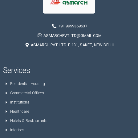
+91 9999369637
ASMARCHPVTLTD@GMAIL.COM
ASMARCH PVT. LTD. E-131, SAKET, NEW DELHI
Services
Residential Housing
Commercial Offices
Institutional
Healthcare
Hotels & Restaurants
Interiors