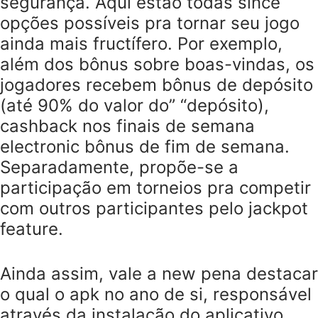
segurança. Aqui estão todas since
opções possíveis pra tornar seu jogo
ainda mais fructífero. Por exemplo,
além dos bônus sobre boas-vindas, os
jogadores recebem bônus de depósito
(até 90% do valor do” “depósito),
cashback nos finais de semana
electronic bônus de fim de semana.
Separadamente, propõe-se a
participação em torneios pra competir
com outros participantes pelo jackpot
feature.
Ainda assim, vale a new pena destacar
o qual o apk no ano de si, responsável
através da instalação do aplicativo,