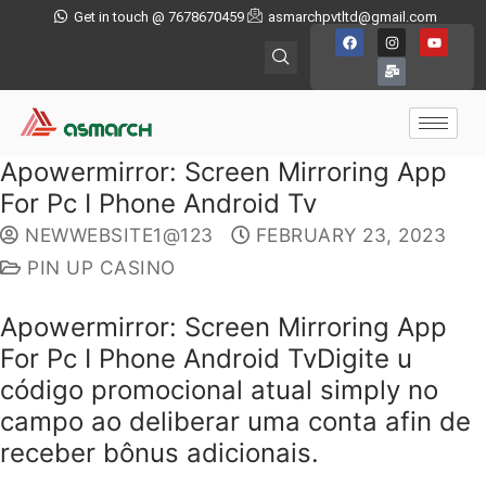
Get in touch @ 7678670459
asmarchpvtltd@gmail.com
Apowermirror: Screen Mirroring App
For Pc I Phone Android Tv
NEWWEBSITE1@123
FEBRUARY 23, 2023
PIN UP CASINO
Apowermirror: Screen Mirroring App
For Pc I Phone Android Tv
Digite u
código promocional atual simply no
campo ao deliberar uma conta afin de
receber bônus adicionais.