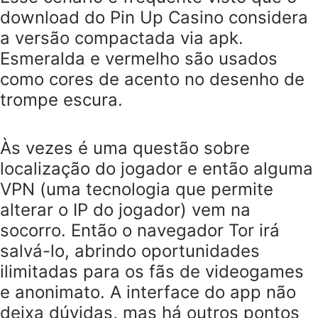
download do Pin Up Casino considera
a versão compactada via apk.
Esmeralda e vermelho são usados
como cores de acento no desenho de
trompe escura.
Às vezes é uma questão sobre
localização do jogador e então alguma
VPN (uma tecnologia que permite
alterar o IP do jogador) vem na
socorro. Então o navegador Tor irá
salvá-lo, abrindo oportunidades
ilimitadas para os fãs de videogames
e anonimato. A interface do app não
deixa dúvidas, mas há outros pontos