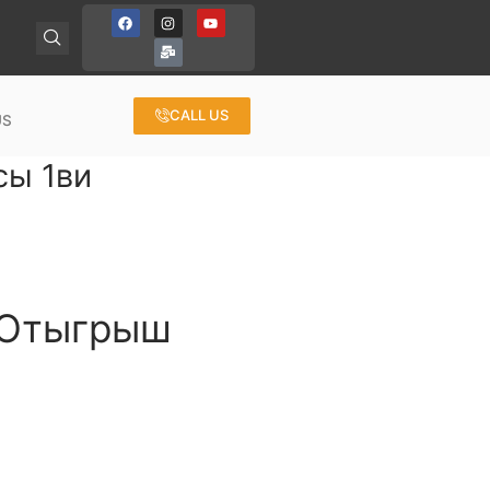
CALL US
US
сы 1ви
, Отыгрыш