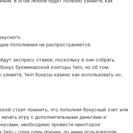
ным. В этом любом будет полезно узнаете, как
онусного.
щие пополнения не распространяется.
йдут экспресс ставки, поскольку в они собрать
бонус букмекерской конторы 1win, но об том
узнаете, 1win бонусы казино как использовать но,
кой стоит помнить, что пополняя бонусный счет или
 начать игру с дополнительными деньгами и
бонусами, необходимо провести некоторое
 1win – одна один причин, по ними пользователи