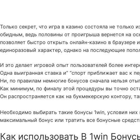
Только секрет, что игра в казино состояла не только 
обидным, ведь половины от проигрыша вернется на осн
позволяет быстро открыть онлайн-казино в браузере и
единоразовый характер, однако на последующие попол
И это делает игровой опыт пользователей более инте
Одна выигранная ставка и” “спорт приближает вас к п
Ни, по правилам немногие бонусов сначала нельзя оты
Как минимум, по финалу этой процедуры вы точно ост
Он распространяется как на букмекерскую контору, так
Необходимо выбирать такие бонусы 1win, условия них
максимальный бонус или тратить все бонусные средств
Как использовать В 1win Бонус