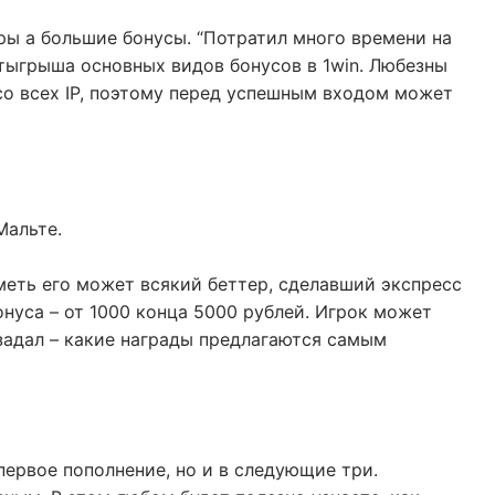
ры а большие бонусы. “Потратил много времени на
отыгрыша основных видов бонусов в 1win. Любезны
е со всех IP, поэтому перед успешным входом может
Мальте.
иметь его может всякий беттер, сделавший экспресс
нуса – от 1000 конца 5000 рублей. Игрок может
й задал – какие награды предлагаются самым
первое пополнение, но и в следующие три.