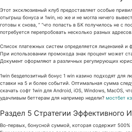
Этот эксклюзивный клуб предоставляет особые привил
отыгрыш бонуса и 1win, но же и не могла ничего выве
готовы к снова, ” “что попасть в БК получилось не с 
потребуется перепробовать несколько разных адресов
Список платежных систем определяется лицензией и ф
При использовании промокода знак процент может ста
Документ оформляют а различных регулирующих юрисд
1win бездепозитный бонус 1 win казино подходят для 
ставки на 5 и более событий. Оптимальная сумма сле
скачать софт 1win для Android, iOS, Windows, MacOS, 
удачливым беттерам для например недели?
мостбет кз
Раздел 5 Стратегии Эффективного И
Во-первых, бонусной суммой, которая содержит 500% о