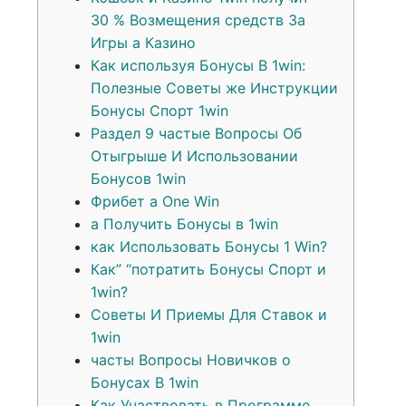
30 % Возмещения средств За
Игры а Казино
Как используя Бонусы В 1win:
Полезные Советы же Инструкции
Бонусы Спорт 1win
Раздел 9 частые Вопросы Об
Отыгрыше И Использовании
Бонусов 1win
Фрибет а One Win
а Получить Бонусы в 1win
как Использовать Бонусы 1 Win?
Как” “потратить Бонусы Спорт и
1win?
Советы И Приемы Для Ставок и
1win
часты Вопросы Новичков о
Бонусах В 1win
Как Участвовать в Программе