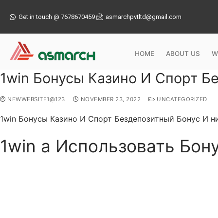
Get in touch @ 7678670459
asmarchpvtltd@gmail.com
HOME
ABOUT US
W
1win Бонусы Казино И Спорт Б
NEWWEBSITE1@123
NOVEMBER 23, 2022
UNCATEGORIZED
1win Бонусы Казино И Спорт Бездепозитный Бонус И н
1win а Использовать Бо