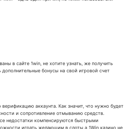
аны в сайте 1win, не хотите узнать, же получить
ь дополнительные бонусы на свой игровой счет
верификацию аккаунта. Как значит, что нужно будет
асности и сопротивление отмыванию средств.
 Все недостатки компенсируются быстрыми
можности играть желающим в слоты а 1Win казино не