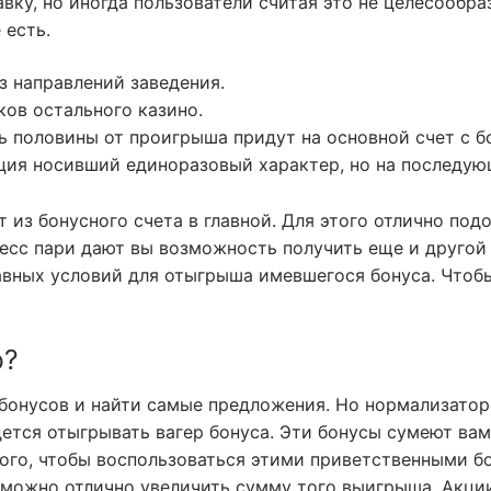
ку, но иногда пользователи считая это не целесообраз
 есть.
з направлений заведения.
ков остального казино.
ь половины от проигрыша придут на основной счет с б
кция носивший единоразовый характер, но на последую
из бонусного счета в главной. Для этого отлично подо
есс пари дают вы возможность получить еще и другой 
вных условий для отыгрыша имевшегося бонуса. Чтобы 
о?
бонусов и найти самые предложения. Но нормализаторс
ется отыгрывать вагер бонуса. Эти бонусы сумеют вам
 того, чтобы воспользоваться этими приветственными 
 можно отлично увеличить сумму того выигрыша. Акции