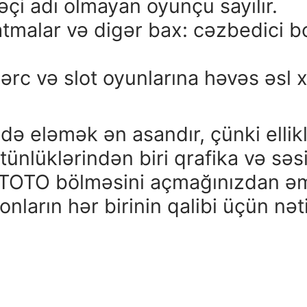
çi adı olmayan oyunçu sayılır.
rlatmalar və digər bax: cəzbedici 
rc və slot oyunlarına həvəs əsl xə
də eləmək ən asandır, çünki elliklə
ünlüklərindən biri qrafika və səsi
 TOTO bölməsini açmağınızdan əmi
 onların hər birinin qalibi üçün n