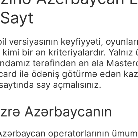
Sayt
l versiyasının keyfiyyəti, oyunlar
 kimi bir ən kriteriyalardır. Yalnı
ndamız tərəfindən ən əla Masterca
card ilə ödəniş götürmə edən kaz
saytında say açmalısınız.
zrə Azərbaycanın
zərbaycan operatorlarının ümumə