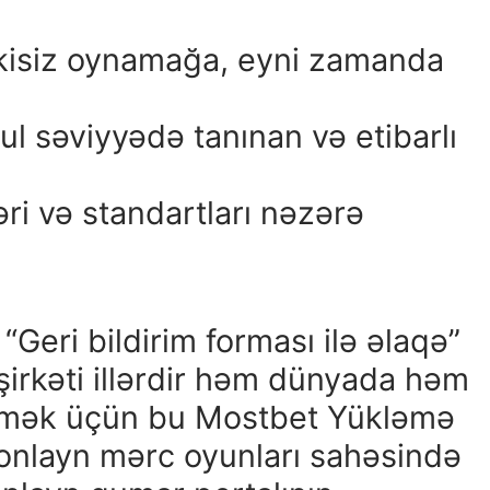
tkisiz oynamağa, eyni zamanda
l səviyyədə tanınan və etibarlı
əri və standartları nəzərə
 “Geri bildirim forması ilə əlaqə”
şirkəti illərdir həm dünyada həm
örmək üçün bu Mostbet Yükləmə
a onlayn mərc oyunları sahəsində