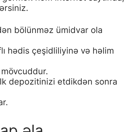
rsiniz.
izdən bölünməz ümidvar ola
ı hədis çeşidliliyinə və həlim
4 mövcuddur.
k depozitinizi etdikdən sonra
ar.
ap əla