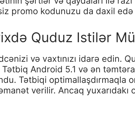
inin şərtlər və qaydaları ilə razı
iz promo kodunuzu da daxil edə b
ixdə Quduz Istilər M
cənizi və vaxtınızı idarə edin. Q
tbiq Android 5.1 və ən təmtəraql
ndu. Tətbiqi optimallaşdırmaqla o
əmanət verilir. Ancaq yuxarıdakı 