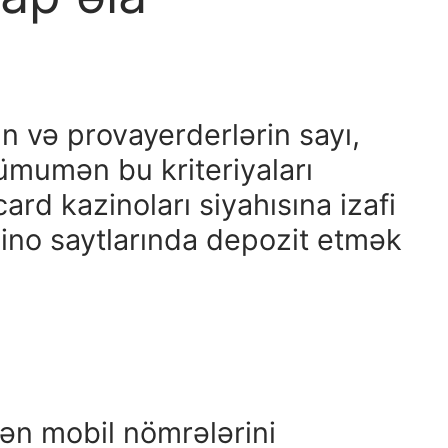
ın və provayerderlərin sayı,
z ümumən bu kriteriyaları
rd kazinoları siyahısına izafi
ino saytlarında depozit etmək
n mobil nömrələrini